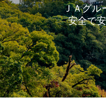
ＪＡグル
安全で