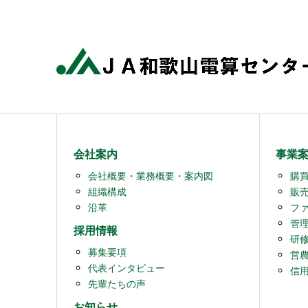
会社案内
事業
会社概要・業務概要・案内図
購
組織構成
販
沿革
フ
管
採用情報
研
募集要項
営
代表インタビュー
信
先輩たちの声
お知らせ