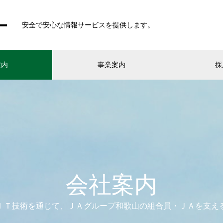
安全で安心な情報サービスを提供します。
案内
事業案内
採
会社案内
ＩＴ技術を通じて、ＪＡグループ和歌山の組合員・ＪＡを支え