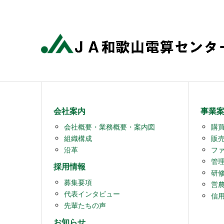
会社案内
事業
会社概要・業務概要・案内図
購
組織構成
販
沿革
フ
管
採用情報
研
募集要項
営
代表インタビュー
信
先輩たちの声
お知らせ