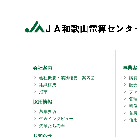
会社案内
事業
会社概要・業務概要・案内図
購
組織構成
販
沿革
フ
管
採用情報
研
募集要項
営
代表インタビュー
信
先輩たちの声
お知らせ